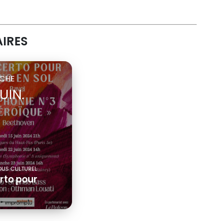
AIRES
CHE
UIN.
US CULTUREL
rto pour