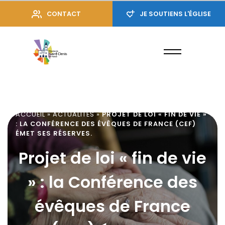
CONTACT
JE SOUTIENS L'ÉGLISE
ACCUEIL
»
ACTUALITÉS
»
PROJET DE LOI « FIN DE VIE »
: LA CONFÉRENCE DES ÉVÊQUES DE FRANCE (CEF)
ÉMET SES RÉSERVES.
Projet de loi « fin de vie
» : la Conférence des
évêques de France