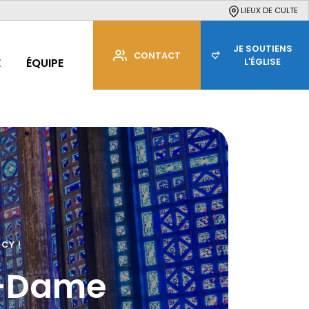
LIEUX DE CULTE
JE SOUTIENS
CONTACT
E
ÉQUIPE
L'ÉGLISE
CY !
e-Dame