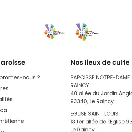
paroisse
Nos lieux de culte
sommes-nous ?
PAROISSE NOTRE-DAME
RAINCY
ires
40 allée du Jardin Angl
lités
93340, Le Raincy
nda
EGLISE SAINT LOUIS
hrétienne
13 ter allée de l’Eglise 9
Le Raincy
pe