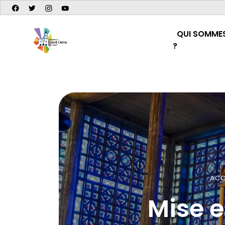
QUI SOMME
?
ACC
Mise 