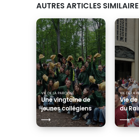
AUTRES ARTICLES SIMILAIRE
VIE DE LA PAROISSE
VIE DE LA 
Une vingtaine de
Vie de
jeunes collégiens
du Ra
du Raincy au FRAT
de Jambville !