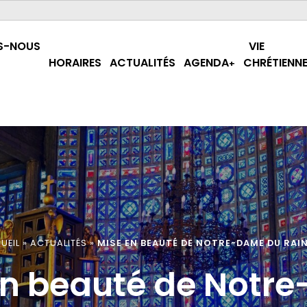
S-NOUS
VIE
HORAIRES
ACTUALITÉS
AGENDA
CHRÉTIENN
UEIL
»
ACTUALITÉS
»
MISE EN BEAUTÉ DE NOTRE-DAME DU RAIN
en beauté de Notr