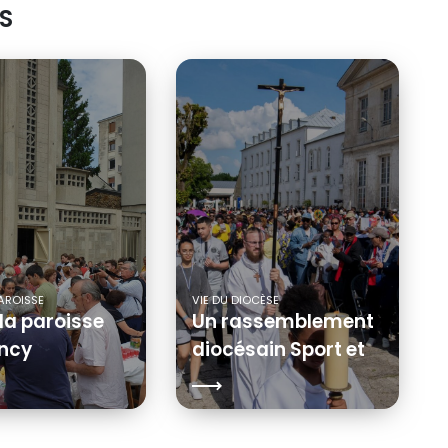
S
PAROISSE
VIE DU DIOCÈSE
 la paroisse
Un rassemblement
incy
diocésain Sport et
Foi solaire et festif