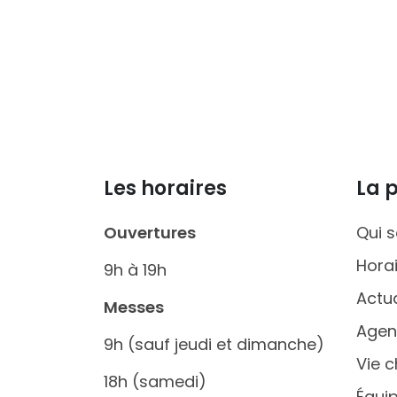
Les horaires
La 
Ouvertures
Qui 
Hora
9h à 19h
Actua
Messes
Age
9h (sauf jeudi et dimanche)
Vie c
18h (samedi)
Équi